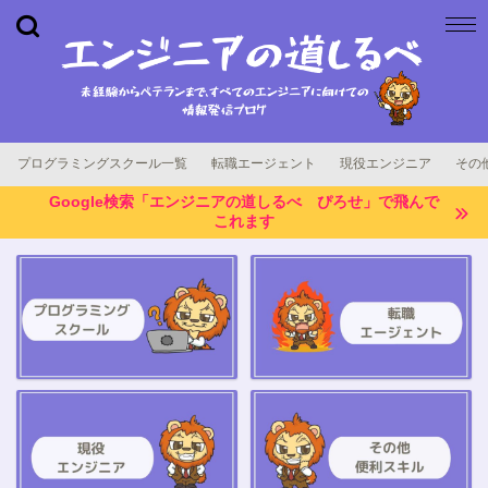
プログラミングスクール一覧
転職エージェント
現役エンジニア
その
Google検索「エンジニアの道しるべ ぴろせ」で飛んで
これます