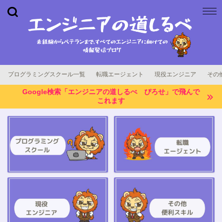
プログラミングスクール一覧
転職エージェント
現役エンジニア
その
Google検索「エンジニアの道しるべ ぴろせ」で飛んで
これます